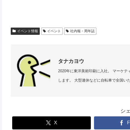
イベント情報
イベント
社内報・周年誌
タナカヨウ
2020年に東洋美術印刷に入社。 マーケ
します。 大型連休などに自転車で全国い
シ
X
F