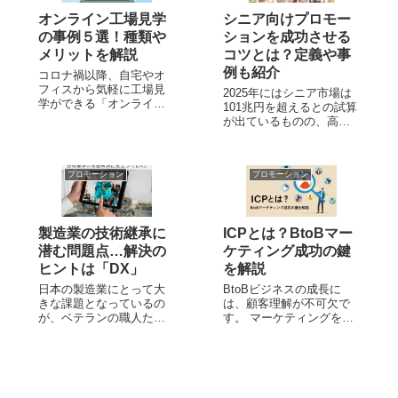
オンライン工場見学
シニア向けプロモー
の事例５選！種類や
ションを成功させる
メリットを解説
コツとは？定義や事
例も紹介
コロナ禍以降、自宅やオ
フィスから気軽に工場見
2025年にはシニア市場は
学ができる「オンライン
101兆円を超えるとの試算
工場見学」のコンテンツ
が出ているものの、高齢
を公開している企業が増
者への販促活動は若者に
えています。 工場見学で
対するものと異なり、適
製品の製造工程や工場の
した方法の見極めが困難
様子を見ていただくこと
プロモーション
プロモーション
です。 シニア向けプロモ
は自社のファンになって
ーションでは「シニア」
もらうために非常に重要
と大枠で捉えず、活動傾
なプロモーション施...
向に合わせ分類し、ター
製造業の技術継承に
ICPとは？BtoBマー
ゲット層の...
潜む問題点…解決の
ケティング成功の鍵
ヒントは「DX」
を解説
日本の製造業にとって大
BtoBビジネスの成長に
きな課題となっているの
は、顧客理解が不可欠で
が、ベテランの職人たち
す。 マーケティングを効
が持っている技能やノウ
率化し売上を伸ばすため
ハウをどう若手に継承す
には、顧客の中でも自社
べきかということです。
にとって特に価値のある
技術継承そのものは生き
「理想の顧客」に焦点を
残りのために必須不可欠
当てる必要があります。