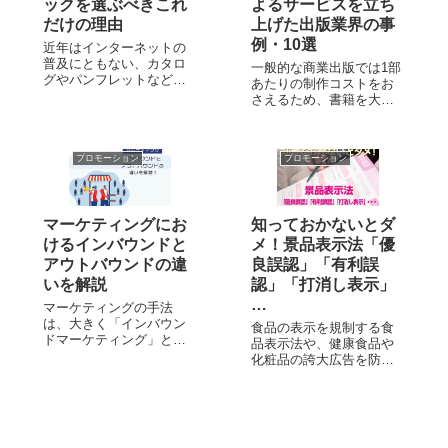
ックを選ぶべきこれ
よるサービスを立ち
だけの理由
上げた出版業界の事
例・10選
近年はインターネットの
普及にともない、カタロ
一般的な商業出版では1部
グやパンフレットなどの
あたりの制作コストをお
資料をオンライン上で閲
さえるため、書籍を大量
覧・ダウンロードできる
生産・大量販売のスタイ
サービスを提供している
ルで制作しています。 し
企業が増えています。 オ
かし現在、様々な理由か
ンライン上で閲覧・ダウ
プロモーション
プロモーション
ら受注にあわせて少部数
ンロードできる資料形式
だけ出版して販売するオ
にはデジタルブックや
ンデマンド出版のサービ
PDFなどがあります...
スを導入している企業が
マーケティングにお
知っておかないとダ
増えています。 ...
けるインバウンドと
メ！景品表示法「優
アウトバウンドの違
良誤認」「有利誤
いを解説
認」「打消し表示」
…
マーケティングの手法
は、大きく「インバウン
食品の表示を規制する食
ドマーケティング」と
品表示法や、健康食品や
「アウトバウンドマーケ
化粧品の誇大広告を防ぐ
ティング」の2つに分類さ
薬機法（旧薬事法）な
れます。 それぞれ特徴や
ど、広告における表示に
メリット・デメリットに
ついての法令は数多くあ
違いがあるため、両者の
ります。 その中でも、食
性質をよく理解し、自社
品や医薬品だけでなく、