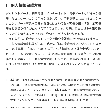
Ⅰ 個人情報保護方針
ダイレクトメール、携帯電話、インターネット、電子メールなど様々な情
報コミュニケーションの手段があふれる中、印刷を礎としたコミュニケー
ションサポート事業を展開する当社においてもお客様の個人情報、顧客情
報などを扱う機会が益々増えてきております。従来より当社はその取り扱
いに適切なセキュリティ対策、管理を心がけてまいりました。
しかしながら、昨今のネットワーク技術や情報処理技術の急速な進歩の
中、個人情報保護法及び日本工業規格「個人情報保護マネジメントシステ
ム－要求事項」（JIS Q 15001）の下、個人情報を取り扱う企業として厳
格に運用する必要があります。当社は個人情報保護を企業姿勢、社会的責
務として認識すべく、個人情報保護方針を定め、役員及び社員はこの方針
に従って個人情報の適切な管理・保護に万全を尽くすことを宣言いたしま
す。
当社は、すべての事業で取扱う個人情報、従業員等の個人情報の取扱
いに関し、個人情報の取扱いに関する法令、国が定める指針その他の
規範を遵守いたします。さらに、日本工業規格「個人情報保護マネジ
メントシステム―要求事項」（JIS Q 15001）に準拠した個人情報保護
マネジメントシステムを策定し、個人情報を保護いたします。
当社は、個人情報の取得、利用にあたっては、その利用目的を特定し