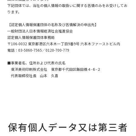
下記団体では、当社の個人情報の取扱いに関する苦情のみをお受けしてお
ります。
【認定個人情報保護団体の名称及び苦情解決の申出先】
一般財団法人日本情報経済社会推進協会
認定個人情報保護団体事務局
〒106-0032 東京都港区六本木一丁目9番9号 六本木ファーストビル内
電話：03-5860-7565／0120-700-779
■事業者名、住所および代表の氏名
東洋美術印刷株式会社 東京都千代田区飯田橋４-６-２
代表取締役社長 山本 久喜
保有個人データ又は第三者