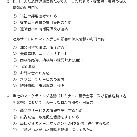
採用、入社及び退職にあたって入手した応募者・従業員・役員の個人
情報の利用目的
① 当社の採用選考のため
② 従業者・役員の雇用管理のため
③ 退職者への情報提供及び連絡
通販サイトにおいて入手した顧客の個人情報の利用目的
① 注文内容の確認、紹介対応
② 会員管理、ユーザーサポート
③ 商品販売時、納品時の確認および通知
④ 代金決済
⑤ お問い合わせ対応
⑥ 新商品、新サービスの案内
⑦ 統計資料、市場調査、分析
当社のマーケティング活動（セミナー、展示会等）及び営業活動（名
刺交換）において、入手した個人情報の利用目的
① 商品やサービスの情報を提供するため
② 広告配信、販売促進活動をするため
③ 当社からのメールマガジン・DMを配信、送付するため
④ ご請求いただいた資料を配信、送付するため