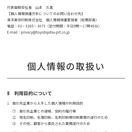
代表取締役社長 山本 久喜
【個人情報保護方針についてのお問い合わせ先】
東洋美術印刷株式会社 個人情報保護管理者（総務部長）
電話：03－3265－3075（受付時間：平日9時～17時45分）
E-mail：privacy@toyobijutsu-prt.co.jp
個人情報の取扱い
Ⅱ 利用目的について
取引先企業から入手した個人情報の利用目的
① 取引先企業との連絡、契約の履行等
② 宛名印刷、名簿印刷、名刺印刷等印刷業務の遂行のため
③ その他、顧客から委託された業務遂行のため