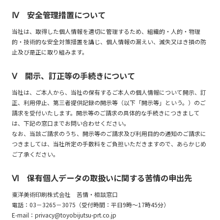
Ⅳ 安全管理措置について
当社は、取得した個人情報を適切に管理するため、組織的・人的・物理
的・技術的な安全対策措置を講じ、個人情報の漏えい、滅失又はき損の防
止及び是正に取り組みます。
Ⅴ 開示、訂正等の手続きについて
当社は、ご本人から、当社の保有するご本人の個人情報について開示、訂
正、利用停止、第三者提供記録の開示等（以下「開示等」という。）のご
請求を受付いたします。開示等のご請求の具体的な手続きにつきまして
は、下記の窓口までお問い合わせください。
なお、当該ご請求のうち、開示等のご請求及び利用目的の通知のご請求に
つきましては、当社所定の手数料をご負担いただきますので、あらかじめ
ご了承ください。
Ⅵ 保有個人データの取扱いに関する苦情の申出先
東洋美術印刷株式会社 苦情・相談窓口
電話：03－3265－3075（受付時間：平日9時～17時45分）
E-mail：privacy@toyobijutsu-prt.co.jp