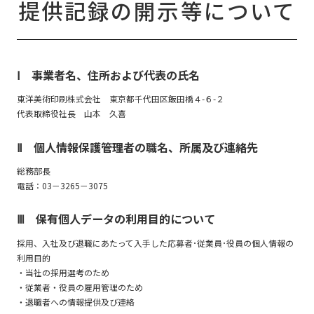
提供記録の開示等について
Ⅰ 事業者名、住所および代表の氏名
東洋美術印刷株式会社 東京都千代田区飯田橋４-６-２
代表取締役社長 山本 久喜
Ⅱ 個人情報保護管理者の職名、所属及び連絡先
総務部長
電話：03－3265－3075
Ⅲ 保有個人データの利用目的について
採用、入社及び退職にあたって入手した応募者･従業員･役員の個人情報の
利用目的
・当社の採用選考のため
・従業者・役員の雇用管理のため
・退職者への情報提供及び連絡