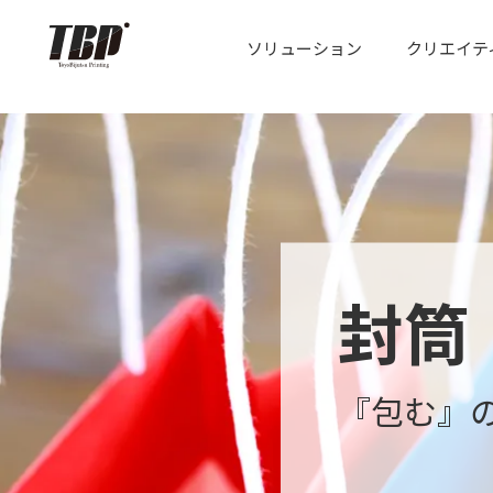
ソリューション
クリエイテ
封筒
『包む』