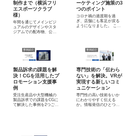
制作まで（横浜フリ
ーケティング施策の3
エスポーツクラブ
つのポイント
様）
コロナ禍の過渡期を過
ぎ、店舗にも客足が戻る
年間を通じてメインビジ
ようになりました。 これ
ュアルのデザインやスタ
からはコロナ禍で根付い
ジアムでの配布物、公式
たオンラインでの集客も
ファンブックや販売グッ
うまく組み合わせなが
ズ等、多岐にわたるツー
ら、オフラインのリアル
ルの制作パートナーを任
店舗に集客し、売上向上
事例紹介
事例紹介
せていただいている株式
を図ることが課題となり
会社横浜フリエスポーツ
ます。 DMとスマホサイ
クラブ様の事例を一部ご
トを連携させ、アナロ...
紹介します。 株式会社横
製品訴求の課題を解
専門技術の「伝わら
浜フリエスポーツク...
決！CGを活用したプ
ない」を解決。VRが
ロモーション支援事
実現する新しいコミ
例
ュニケーション
受注生産品や大型機械の
専門性の高い技術をいか
製品訴求での課題をCGに
にわかりやすく伝える
て解決した事例を2つご紹
か。情報発信のひとつと
介します。
して「VR360」を導入い
ただいた事例をご紹介し
ます。