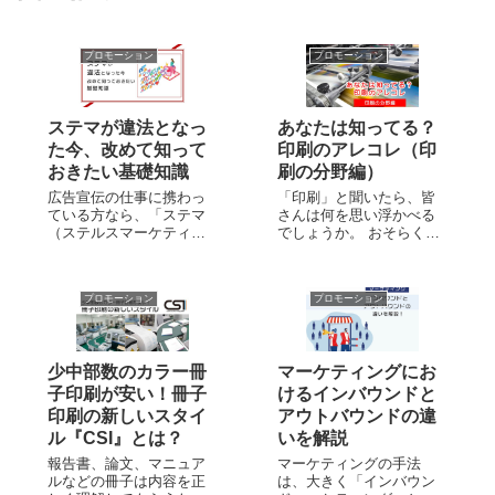
プロモーション
プロモーション
ステマが違法となっ
あなたは知ってる？
た今、改めて知って
印刷のアレコレ（印
おきたい基礎知識
刷の分野編）
広告宣伝の仕事に携わっ
「印刷」と聞いたら、皆
ている方なら、「ステマ
さんは何を思い浮かべる
（ステルスマーケティン
でしょうか。 おそらくほ
グ）」はよく耳にする言
ぼ全ての人が本や紙に印
葉だと思いますが、理解
刷する様子をイメージす
度は人によって差がある
るでしょう。 しかし印刷
プロモーション
プロモーション
のではないでしょうか。
の対象物はそれだけでな
ステマ－つまり広告主や
く、非常に多岐にわたっ
その代理者が企業による
ています。 毎日使ってい
宣伝と明かさずに商品・
るものの中には、実は製
少中部数のカラー冊
マーケティングにお
サービスを紹介する...
作工程の中に「...
子印刷が安い！冊子
けるインバウンドと
印刷の新しいスタイ
アウトバウンドの違
ル『CSI』とは？
いを解説
報告書、論文、マニュア
マーケティングの手法
ルなどの冊子は内容を正
は、大きく「インバウン