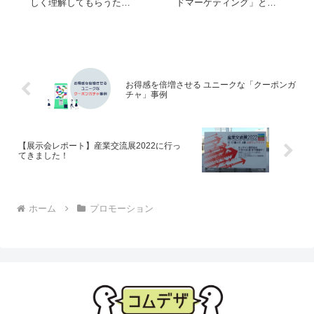
しく理解してもらうため
ドマーケティング」と
にカラーで印刷したいで
「アウトバウンドマーケ
すよね。 しかし、現実は
ティング」の2つに分類さ
予算との兼合いでモノク
れます。 それぞれ特徴や
ロで印刷。分かりやすく
メリット・デメリットに
するためのグラフや図表
違いがあるため、両者の
がモノクロで良く分から
性質をよく理解し、自社
なくなってしまった。そ
に合ったマーケティング
お得感を倍増させる ユニークな「クーポンガ
んな経験はないでし...
を選ぶことが大切です...
チャ」事例
【展示会レポート】産業交流展2022に行っ
てきました！
ホーム
プロモーション