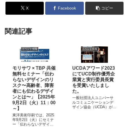
X
Facebook
コピー
関連記事
イベント情報
イベント情報
モリサワ × TBP 共催
UCDAアワード2023
無料セミナー「伝わ
にてUCD制作優秀企
らないデザインのリ
業賞と実行委員長賞
スク〜高齢者、障害
を受賞いたしまし
者にも伝わるデザイ
た。
ンとは〜」【2025年
一般社団法人ユニバーサ
9月2日（火）11：00
ルコミュニケーションデ
ザイン協会（UCDA）が主
～】
催する、より多くの人に
東洋美術印刷では、2025
わかりやすく伝わるよう
年9月2日（火）にセミナ
作られたコミュニケーシ
ー「伝わらないデザイン
ョンデザインを表彰する
のリスク〜高齢者、障害