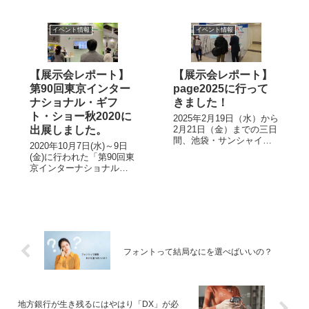
UCDAアワード。 UCDA
者にも伝わるデザインと
アワード2023のコンセプ
は〜」を開催いたしま
トは「人も企業も幸せに
イベント情報
イベント情報
す。 高齢者や障害者を
なりた...
含む全ての人へ正確に情
報を届けるためのデザイ
ンについて学びません
【展示会レポート】
【展示会レポート】
か？ 本セミナ...
第90回東京インター
page2025に行って
ナショナル・ギフ
きました！
ト・ショー秋2020に
2025年2月19日（水）から
出展しました。
2月21日（金）までの三日
間、池袋・サンシャイン
2020年10月7日(水)～9日
シティにて印刷メディア
(金)に行われた「第90回東
による大型イベント
京インターナショナル・
「page2025」が開催され
ギフト・ショー」に、今
ました。 38回目の開催と
回初出展させていただき
なる今回のテーマは「共
ました。 コロナの影響で
奏」で、これは印刷に携
久しぶりの展示会でした
わる者が同業他業かか
が、今回はその様子をレ
わ...
ポートします！ 展示会概
要 “「驚き」「感動」...
フォントって結局なにを選べばいいの？
地方銀行が生き残るにはやはり「DX」が必