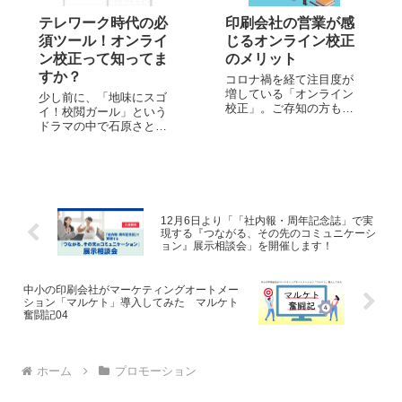
テレワーク時代の必
印刷会社の営業が感
須ツール！オンライ
じるオンライン校正
ン校正って知ってま
のメリット
すか？
コロナ禍を経て注目度が
増している「オンライン
少し前に、「地味にスゴ
校正」。ご存知の方も多
イ！校閲ガール」という
いかと思います。 私は印
ドラマの中で石原さとみ
刷会社の営業として、オ
さんが校閲担当者の役を
ンライン校正を使ってい
演じていました。 その時
るクライアントと使って
もそうですが、校閲とい
いないクライアント、ど
うと赤ペンを持って原稿
ちらも担当をしています
用紙にビシバシ修正を入
が、オンライン校正は
れてくというイメージが
12月6日より「「社内報・周年記念誌」で実
「スムーズで進行が速...
ありますよね。 ですが、
現する『つながる、その先のコミュニケーシ
現在「オンライン...
ョン』展示相談会」を開催します！
中小の印刷会社がマーケティングオートメー
ション「マルケト」導入してみた マルケト
奮闘記04
ホーム
プロモーション