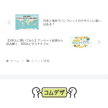
てWEBセミナーの形で開
の回りの色々なところで
催いたしました。 今回
導入されています。 両者
は、その様子をレポート
がどう違うか、あるいは
します！ 講師紹介 講師に
そもそもどんなも...
一般社団法人ユニバーサ
ルコミュニケーションデ
日本と海外でパンフレットのデザインに違い
ザイ...
はある？
【100人に聞いてみた】アンケート結果から
読み解く、SDGsとサステナブル
ホーム
イベント情報