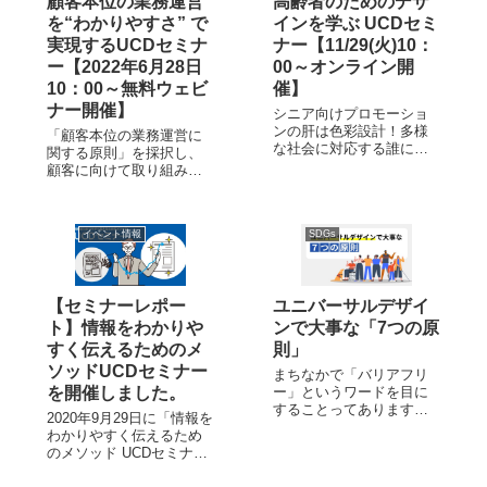
顧客本位の業務運営
高齢者のためのデザ
を“わかりやすさ” で
インを学ぶ UCDセミ
実現するUCDセミナ
ナー【11/29(火)10：
ー【2022年6月28日
00～オンライン開
10：00～無料ウェビ
催】
ナー開催】
シニア向けプロモーショ
ンの肝は色彩設計！多様
「顧客本位の業務運営に
な社会に対応する誰にで
関する原則」を採択し、
も見やすく伝わりやすい
顧客に向けて取り組み状
デザインが消費者とのコ
況を公開することが求め
ミュニケーションの中で
られるようになりまし
求められています。本セ
た。 本セミナーでは、わ
ミナーでは、高齢者や多
イベント情報
SDGs
かりやすさの観点で情報
様な色覚者の色の見え
コミュニケーションを科
方・カラーユニバーサル
学的に分析するメソッ
デザインの基礎・色彩設
ド“ユニバーサルコミュニ
計の注意すべき点など、
【セミナーレポー
ユニバーサルデザイ
ケーションデザイン”...
重要な情報をわかりやす
ト】情報をわかりや
ンで大事な「7つの原
く提供するためのUCDメ
すく伝えるためのメ
則」
ソッドをご紹介します。
ソッドUCDセミナー
まちなかで「バリアフリ
を開催しました。
ー」というワードを目に
することってありますよ
2020年9月29日に「情報を
ね。 実はバリアフリーか
わかりやすく伝えるため
ら生まれたユニバーサル
のメソッド UCDセミナ
デザインというものもあ
ー」を、当社として初め
り、バリアフリー同様身