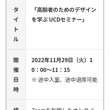
タ
「高齢者のためのデザイン
イ
を学ぶ UCDセミナー」
ト
ル
開
2022年11月29日（火）1
催
0：00～11：15
日
※ 途中入室、途中退席可能
時
場
Zoomを利用したオンライ