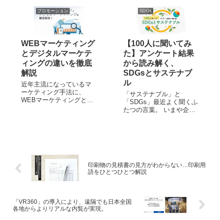
度は人によって差がある
ご挨拶をするためのもの
プロモーション
SDGs
のではないでしょうか。
です。 年賀状の起源は古
ステマ－つまり広告主や
く、平安時代頃に生まれ
その代理者が企業による
た新年のあいさつ回りを
宣伝と明かさずに商品・
する「年始回り」という
WEBマーケティング
【100人に聞いてみ
サービスを紹介する...
文化が簡略化...
とデジタルマーケテ
た】アンケート結果
ィングの違いを徹底
から読み解く、
解説
SDGsとサステナブ
ル
近年主流になっているマ
ーケティング手法に、
「サステナブル」と
WEBマーケティングとデ
「SDGs」最近よく聞くふ
ジタルマーケティングが
たつの言葉。 いまや企業
あります。 どちらもオン
活動において必須の考え
ライン上で展開するマー
方とも言えますが、企業
ケティングなので、しば
と消費者との熱量の違い
しば混同されがちです
ってあるのでしょう
が、両者にはいくつかの
か…？ そもそもサステナ
違いがあります。 今回
ブルとSDGsの位置づけっ
は、WEBマーケティ...
て？という話から、100人
印刷物の見積書の見方がわからない…印刷用
語をひとつひとつ解説
アンケートか...
「VR360」の導入により、遠隔でも日本全国
各地からよりリアルな内覧が実現。