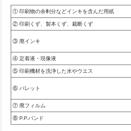
① 印刷物の余剰分などインキを含んだ用紙
② 印刷くず、製本くず、裁断くず
③ 廃インキ
④ 定着液・現像液
⑤ 印刷機材を洗浄した水やウエス
⑥ パレット
⑦ 廃フィルム
⑧ P.P.バンド