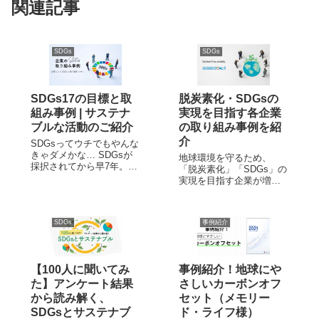
関連記事
SDGs
SDGs
SDGs17の目標と取
脱炭素化・SDGsの
組み事例 | サステナ
実現を目指す各企業
ブルな活動のご紹介
の取り組み事例を紹
介
SDGsってウチでもやんな
きゃダメかな… SDGsが
地球環境を守るため、
採択されてから早7年。去
「脱炭素化」「SDGs」の
年あたりからテレビや新
実現を目指す企業が増え
聞で「サステナビリテ
ています。 脱炭素化、
ィ」というワードをよく
SDGsの実現に向けた取り
目にするようになりまし
組みには、具体的にどの
た。 「国や大企業が色々
SDGs
事例紹介
ようなものがあるのでし
やっているのは分かるけ
ょうか。 ここでは、国内
ど、うちの会社には関係
外の企業の取り組み事例
ないか…。...
を紹介していきます。 脱
【100人に聞いてみ
事例紹介！地球にや
炭素化・S...
た】アンケート結果
さしいカーボンオフ
から読み解く、
セット（メモリー
SDGsとサステナブ
ド・ライフ様）