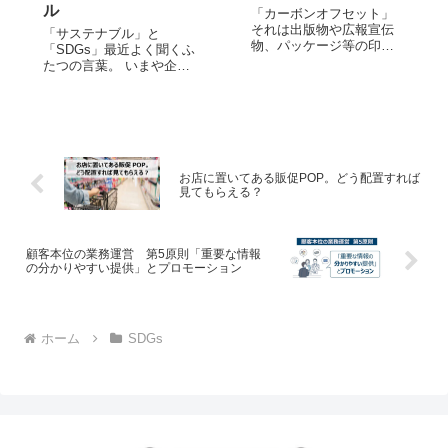
ル
「カーボンオフセット」
それは出版物や広報宣伝
「サステナブル」と
物、パッケージ等の印刷
「SDGs」最近よく聞くふ
物でどうしても発生して
たつの言葉。 いまや企業
しまうCO2の排出権を購
活動において必須の考え
入し、発生分を相殺する
方とも言えますが、企業
仕組みのことです。 今回
と消費者との熱量の違い
はカーボンオフセットを
ってあるのでしょう
導入いただきました株式
か…？ そもそもサステナ
会社メモリード・ライフ
ブルとSDGsの位置づけっ
様の事例を通じて...
て？という話から、100人
お店に置いてある販促POP。どう配置すれば
見てもらえる？
アンケートか...
顧客本位の業務運営 第5原則「重要な情報
の分かりやすい提供」とプロモーション
ホーム
SDGs