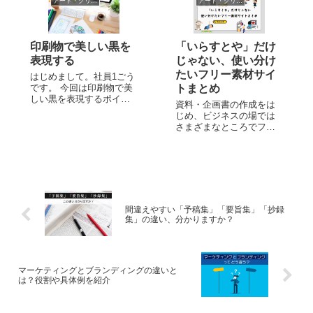
BOOK FAIR）に行ってき
アート・クリエイティブ
アート・クリエイティブ
トシーンで欠かせない選
ました。 毎年開催される
択肢となっている「ジー
国内最大規模のアート...
クレー」。繊細な色彩表
現や原画の質感まで忠実
印刷物で美しい黒を
「いらすとや」だけ
に仕上げる手法として...
表現する
じゃない、使い分け
たいフリー素材サイ
はじめまして。社員1ごう
です。 今回は印刷物で美
トまとめ
しい黒を表現するポイン
資料・企画書の作成をは
トを紹介します。 「スミ
じめ、ビジネスの場では
100％」と「4色掛け合わ
さまざまなところでフリ
せ」の黒 印刷業界では黒
ー素材が活用されていま
い色のことをスミ（墨）
す。 専門のイラストレー
と言い、墨100％の部分を
ターやカメラマンに依頼
スミベタと言います。 黒
しなくても、手軽に画像
色と言ってもスミ1色の...
データを用意できるため
今の会社でも使っている
という人もいるのではな
間違えやすい「予稿集」「要旨集」「抄録
いでしょうか。 特...
集」の違い、分かりますか？
マーケティングとブランディングの違いと
は？役割や具体例を紹介