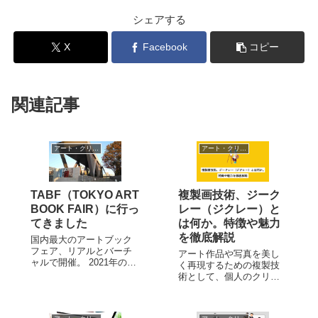
シェアする
X
Facebook
コピー
関連記事
アート・クリエイティブ
アート・クリエイティブ
TABF（TOKYO ART
複製画技術、ジーク
BOOK FAIR）に行っ
レー（ジクレー）と
てきました
は何か。特徴や魅力
を徹底解説
国内最大のアートブック
フェア、リアルとバーチ
アート作品や写真を美し
ャルで開催。 2021年の
く再現するための複製技
10/28（木）〜31日（日）
術として、個人のクリエ
に東京都現代美術館にて
イターによる作品販売か
開催されました
ら美術館・博物館の運営
TABF（TOKYO ART
にいたるまで現代のアー