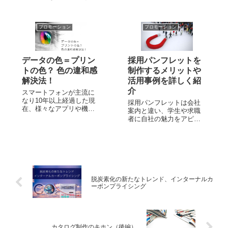
ぞれがアイデンティティ
易になったといったメリ
を持っています。 商品や
ットがある一方、社内の
サービスだけでなく将来
コミュニケーションが疎
プロモーション
プロモーション
のビジョンや歴史、風土
遠になって業務の連携な
など会社のアイデンティ
どに支障が出るなどのデ
ティは様々な要素が組み
メリットも見られます。
合わさって形成されてい
こうした社員同士の情報
データの色＝プリン
採用パンフレットを
ます。 そんな会社...
連携を行う上でヘル...
トの色？ 色の違和感
制作するメリットや
解決法！
活用事例を詳しく紹
介
スマートフォンが主流に
なり10年以上経過した現
採用パンフレットは会社
在、様々なアプリや機能
案内と違い、学生や求職
を気軽に入手することが
者に自社の魅力をアピー
できる時代となりまし
ルするためのツールで
た。 スマホのカメラ性能
す。 採用パンフレットの
の高さは年々進化し続
内容を充実させること
け、アプリから絵や書類
で、どのようなメリット
の作成なども行えます。
があるのでしょうか。 ま
そして、データを「プリ
た、採用パンフレットを
ントしたい！」と思...
作成するうえで、どのよ
脱炭素化の新たなトレンド、インターナルカ
うな点に気をつければ...
ーボンプライシング
カタログ制作のキホン（後編）