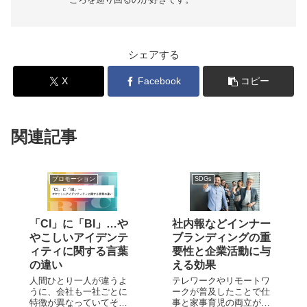
シェアする
X
Facebook
コピー
関連記事
プロモーション
SDGs
「CI」に「BI」…や
社内報などインナー
やこしいアイデンテ
ブランディングの重
ィティに関する言葉
要性と企業活動に与
の違い
える効果
人間ひとり一人が違うよ
テレワークやリモートワ
うに、会社も一社ごとに
ークが普及したことで仕
特徴が異なっていてそれ
事と家事育児の両立が容