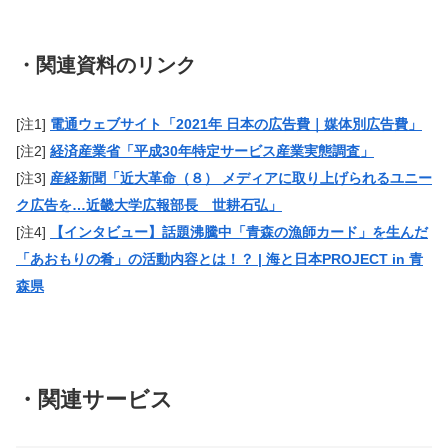
・関連資料のリンク
[注1]
電通ウェブサイト「2021年 日本の広告費｜媒体別広告費」
[注2]
経済産業省「平成30年特定サービス産業実態調査」
[注3]
産経新聞「近大革命（８） メディアに取り上げられるユニー
ク広告を…近畿大学広報部長 世耕石弘」
[注4]
【インタビュー】話題沸騰中「青森の漁師カード」を生んだ
「あおもりの肴」の活動内容とは！？ | 海と日本PROJECT in 青
森県
・関連サービス