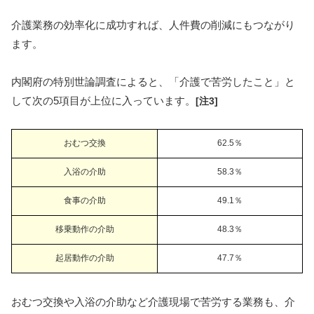
介護業務の効率化に成功すれば、人件費の削減にもつながり
ます。
内閣府の特別世論調査によると、「介護で苦労したこと」と
して次の5項目が上位に入っています。
[注3]
おむつ交換
62.5％
入浴の介助
58.3％
食事の介助
49.1％
移乗動作の介助
48.3％
起居動作の介助
47.7％
おむつ交換や入浴の介助など介護現場で苦労する業務も、介