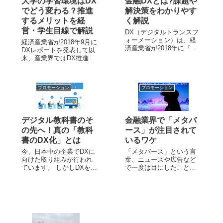
大学の学習環境はDX
金融DXとは?課題や
でどう変わる？推進
解決策をわかりやす
するメリットを経
く解説
営・学生目線で解説
DX（デジタルトランスフ
ォーメーション）は、経
経済産業省が2018年9月に
済産業省が2018年に『DX
DXレポートを発表して以
レポート～ITシステム
来、産業界ではDX推進に
「2025年の崖」の克服と
向けた取り組みが本格的
DXの本格的な展開～』を
にスタートしました。 近
発表したことで広く知ら
年はコロナ禍の影響によ
れるようになりました。
プロモーション
プロモーション
り、臨時休校の要請やオ
多くの企業がDXに取り組
ンライン授業の普及な
んでおり、金融業者もそ
ど、教育機関においても
の...
大きな変化が起きつつあ
デジタル教科書のそ
金融業界で「メタバ
ります。 ...
の先へ！真の「教科
ース」が注目されて
書のDX化」とは
いるワケ
今、日本中の企業でDXに
「メタバース」という言
向けた取り組みが行われ
葉、ニュースや広告など
ています。 しかしDXを推
で一度は目にしたことが
進しているのは何も民間
あるかと思います。 メタ
企業だけではありませ
バースとはプレイヤーが
ん。 全国にある小中学校
アバターを介して自由に
でも教育水準の向上のた
行動できる仮想空間。コ
めのDX施策が数多く行わ
ロナで大規模なイベント
れています。 そこで今回
ができなくなったことも