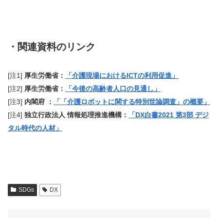
・関連資料のリンク
[注1]
厚生労働省：
「介護現場におけるICTの利用促進」
[注2]
厚生労働省：
「今後の高齢者人口の見通し」
[注3]
内閣府 ：
「「介護ロボットに関する特別世論調査」の概要」
[注4]
独立行政法人 情報処理推進機構：
「DX白書2021 第3部 デジ
タル時代の人材」
SDGs
DX