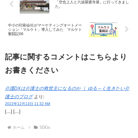
は学校が行っているDX施
あり、近年、メタバース
「空也上人と六波羅蜜寺展」に行ってきまし
策の中で...
は頻繁に利用される...
た。
中小の印刷会社がマーケティングオートメー
ション「マルケト」導入してみた マルケト
奮闘記06
記事に関するコメントはこちらより
お書きください
介護DXは介護士の救世主になるのか ｜ ゆる～く生きたい介
護士のブログ
より:
2022年12月13日 11:32 AM
[…] […]
ホーム
SDGs